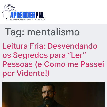
Tag:
mentalismo
Leitura Fria: Desvendando
os Segredos para “Ler”
Pessoas (e Como me Passei
por Vidente!)