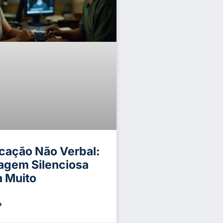
ação Não Verbal:
agem Silenciosa
a Muito
»