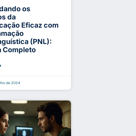
dando os
os da
cação Eficaz com
ramação
nguística (PNL):
a Completo
»
ulho de 2024