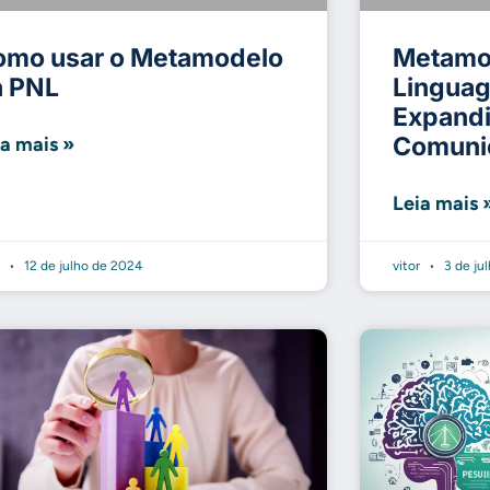
omo usar o Metamodelo
Metamo
a PNL
Lingua
Expandi
Comunic
ia mais »
Leia mais 
r
12 de julho de 2024
vitor
3 de ju