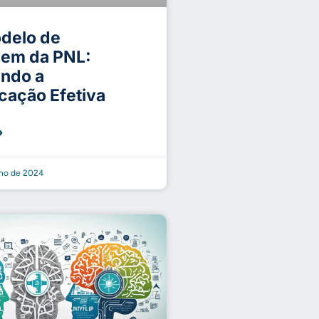
delo de
gem da PNL:
ndo a
ação Efetiva
»
lho de 2024