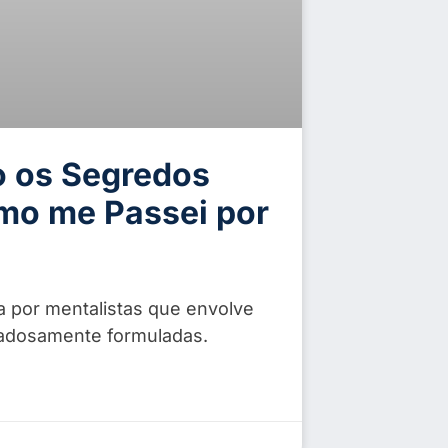
o os Segredos
mo me Passei por
da por mentalistas que envolve
idadosamente formuladas.