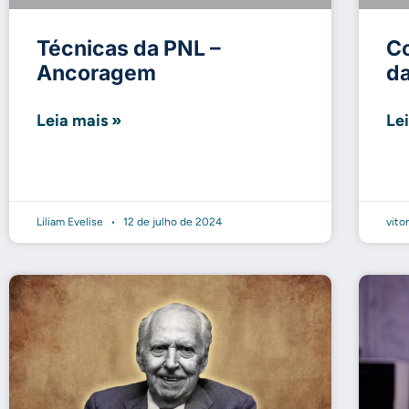
Técnicas da PNL –
C
Ancoragem
d
Leia mais »
Le
Liliam Evelise
12 de julho de 2024
vito