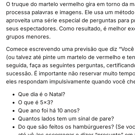
O truque do martelo vermelho gira em torno da 
processa palavras e imagens. Ele usa um método
aproveita uma série especial de perguntas para
seus espectadores. Como resultado, é melhor e
grupos menores.
Comece escrevendo uma previsão que diz “Você 
(ou talvez até pinte um martelo de vermelho e t
seguida, faça as seguintes perguntas, certifican
sucessão. É importante não reservar muito tempo
eles respondam impulsivamente quando você cheg
Que dia é o Natal?
O que é 5×3?
Que ano foi há 10 anos?
Quantos lados tem um sinal de pare?
Do que são feitos os hambúrgueres? (Se voc
até vê-los escorregar e dizer “presunto” em