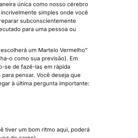
maneira única como nosso cérebro
 incrivelmente simples onde você
 preparar subconscientemente
xecutado para uma pessoa ou
escolherá um Martelo Vermelho”
enha-o como sua previsão). Em
do-se de fazê-las em rápida
 para pensar. Você deseja que
ar à última pergunta importante:
ê tiver um bom ritmo aqui, poderá
 vez de carne)