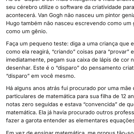
seu cérebro utilize o software da criatividade par
acontecerá. Van Gogh não nasceu um pintor genial
Hugo também não nasceu escrevendo como um gê
como um gênio.
Faça um pequeno teste: diga a uma criança que el
como ela reagirá, “criando” coisas para “provar” e
imediatamente, pegam sua caixa de lápis de cor
desenhar. Este é o “disparo” do pensamento criat
“disparo” em você mesmo.
Há alguns anos atrás fui procurado por uma mãe 
particulares de matemática para sua filha de 12 ano
notas zero seguidas e estava “convencida” de q
matemática. Ela já havia procurado outros profe
fazer a garota entender as elementares equações
Em vez de ensinar matemática, me propus tão-s