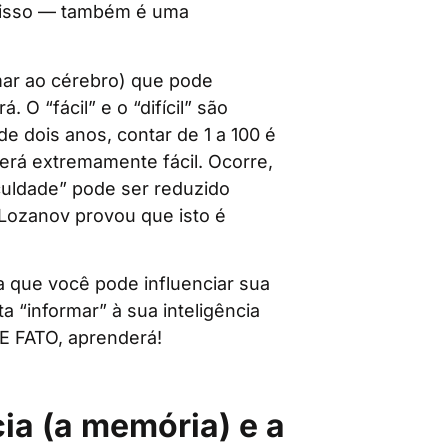
r” isso — também é uma
mar ao cérebro) que pode
 O “fácil” e o “difícil” são
de dois anos, contar de 1 a 100 é
 será extremamente fácil. Ocorre,
culdade” pode ser reduzido
Lozanov provou que isto é
a que você pode influenciar sua
a “informar” à sua inteligência
E FATO, aprenderá!
ia (a memória) e a