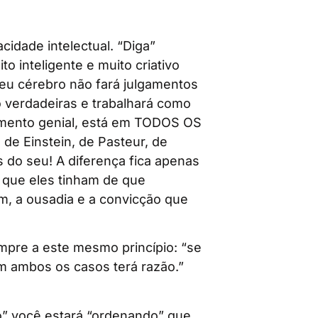
cidade intelectual. “Diga”
 inteligente e muito criativo
eu cérebro não fará julgamentos
o verdadeiras e trabalhará como
samento genial, está em TODOS OS
de Einstein, de Pasteur, de
s do seu! A diferença fica apenas
 que eles tinham de que
m, a ousadia e a convicção que
mpre a este mesmo princípio: “se
 ambos os casos terá razão.”
ivo” você estará “ordenando” que