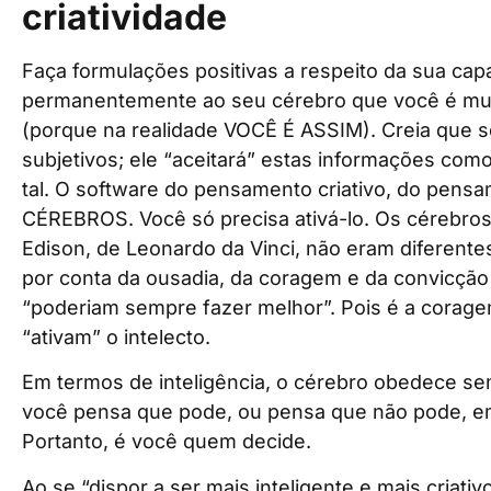
criatividade
Faça formulações positivas a respeito da sua capa
permanentemente ao seu cérebro que você é muito
(porque na realidade VOCÊ É ASSIM). Creia que s
subjetivos; ele “aceitará” estas informações com
tal. O software do pensamento criativo, do pen
CÉREBROS. Você só precisa ativá-lo. Os cérebros 
Edison, de Leonardo da Vinci, não eram diferente
por conta da ousadia, da coragem e da convicção
“poderiam sempre fazer melhor”. Pois é a corage
“ativam” o intelecto.
Em termos de inteligência, o cérebro obedece se
você pensa que pode, ou pensa que não pode, em
Portanto, é você quem decide.
Ao se “dispor a ser mais inteligente e mais criat