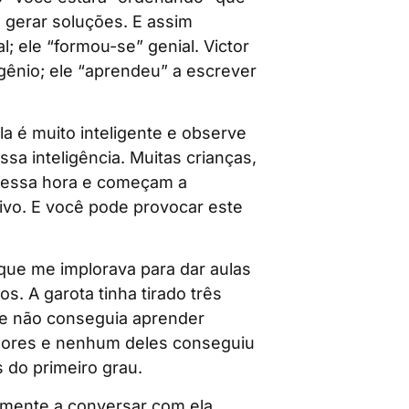
a gerar soluções. E assim
; ele “formou-se” genial. Victor
nio; ele “aprendeu” a escrever
a é muito inteligente e observe
ssa inteligência. Muitas crianças,
 nessa hora e começam a
ivo. E você pode provocar este
que me implorava para dar aulas
s. A garota tinha tirado três
ue não conseguia aprender
ssores e nenhum deles conseguiu
 do primeiro grau.
omente a conversar com ela