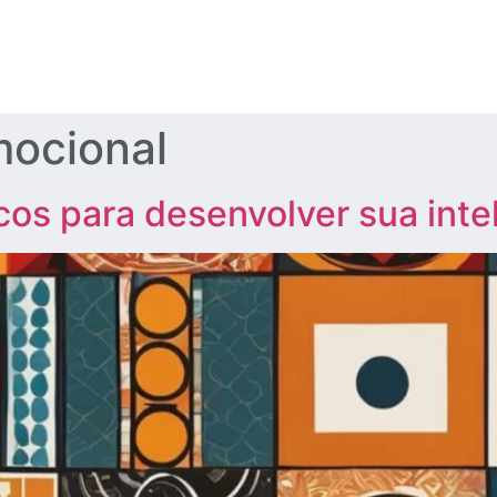
mocional
icos para desenvolver sua int