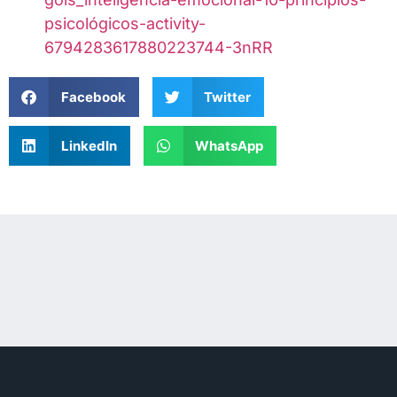
psicológicos-activity-
6794283617880223744-3nRR
Facebook
Twitter
LinkedIn
WhatsApp