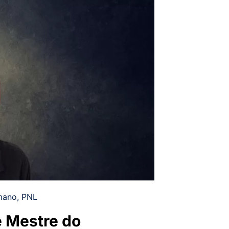
mano
,
PNL
e Mestre do