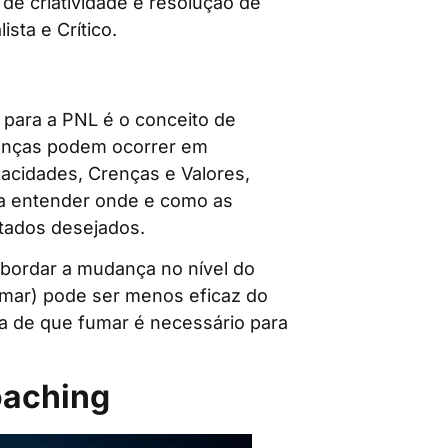
 de criatividade e resolução de
sta e Crítico.
s para a PNL é o conceito de
anças podem ocorrer em
acidades, Crenças e Valores,
a a entender onde e como as
ltados desejados.
bordar a mudança no nível do
umar) pode ser menos eficaz do
a de que fumar é necessário para
oaching