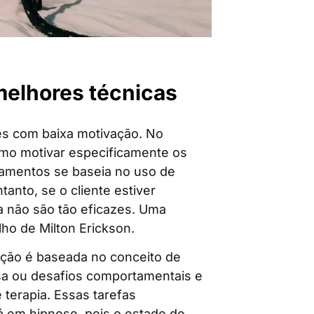
melhores técnicas
tes com baixa motivação. No
omo motivar especificamente os
inamentos se baseia no uso de
anto, se o cliente estiver
a não são tão eficazes. Uma
ho de Milton Erickson.
ção é baseada no conceito de
casa ou desafios comportamentais e
e terapia. Essas tarefas
á em hipnose, pois o estado de