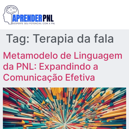
Tag:
Terapia da fala
Metamodelo de Linguagem
da PNL: Expandindo a
Comunicação Efetiva