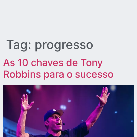
Tag:
progresso
As 10 chaves de Tony
Robbins para o sucesso