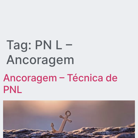
Tag:
PN L –
Ancoragem
Ancoragem – Técnica de
PNL