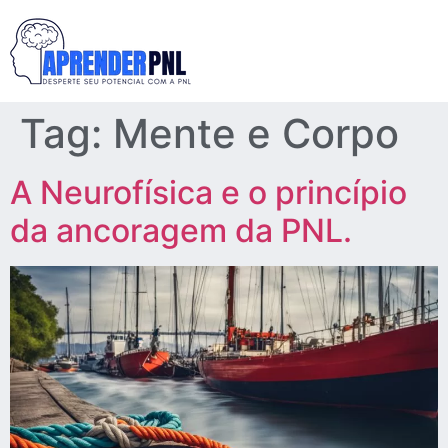
Tag:
Mente e Corpo
A Neurofísica e o princípio
da ancoragem da PNL.