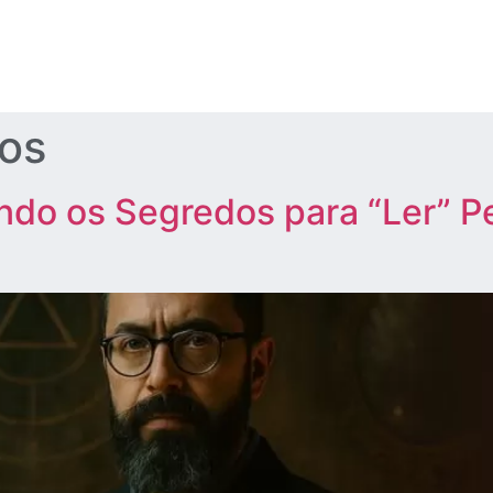
ãos
ando os Segredos para “Ler” 