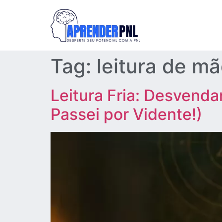
Tag:
leitura de m
Leitura Fria: Desvend
Passei por Vidente!)