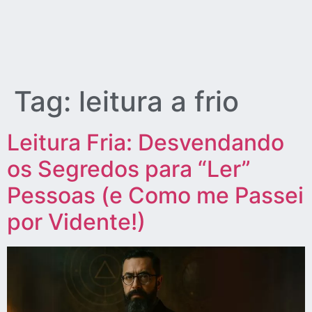
Tag:
leitura a frio
Leitura Fria: Desvendando
os Segredos para “Ler”
Pessoas (e Como me Passei
por Vidente!)