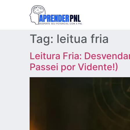
Tag:
leitua fria
Leitura Fria: Desvend
Passei por Vidente!)