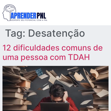
Tag:
Desatenção
12 dificuldades comuns de
uma pessoa com TDAH