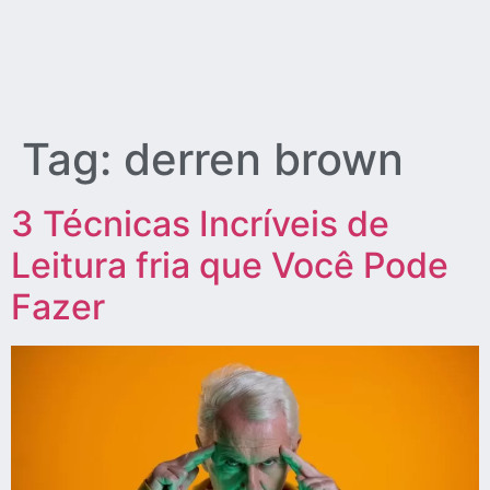
Tag:
derren brown
3 Técnicas Incríveis de
Leitura fria que Você Pode
Fazer