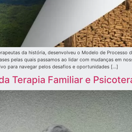
coterapeutas da história, desenvolveu o Modelo de Proces
 fases pelas quais passamos ao lidar com mudanças em nos
itivo para navegar pelos desafios e oportunidades […]
a da Terapia Familiar e Psicoter