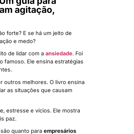
 Um guia para
am agitação,
ão forte? E se há um jeito de
upação e medo?
ito de lidar com a
ansiedade
. Foi
to famoso. Ele ensina estratégias
ntes.
r outros melhores. O livro ensina
olar as situações que causam
e, estresse e vícios. Ele mostra
is paz.
essão quanto para
empresários