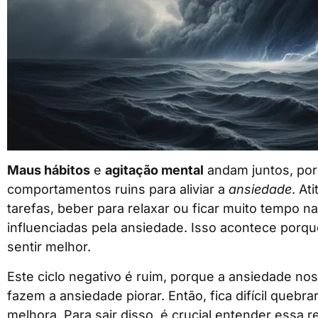
Maus hábitos
e
agitação mental
andam juntos, po
comportamentos ruins para aliviar a
ansiedade
. At
tarefas, beber para relaxar ou ficar muito tempo n
influenciadas pela ansiedade. Isso acontece por
sentir melhor.
Este ciclo negativo é ruim, porque a ansiedade no
fazem a ansiedade piorar. Então, fica difícil queb
melhora. Para sair disso, é crucial entender essa r